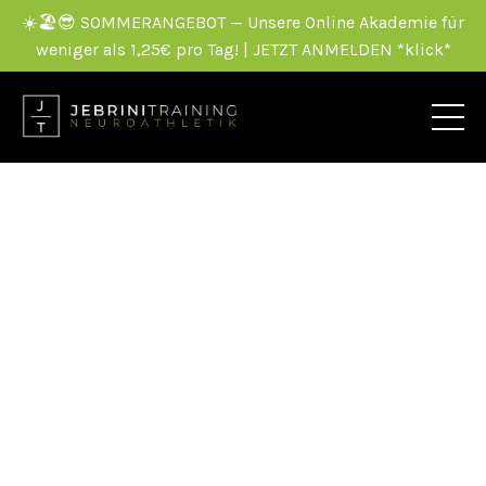
☀️🏖️😎 SOMMERANGEBOT — Unsere Online Akademie für
weniger als 1,25€ pro Tag! | JETZT ANMELDEN *klick*