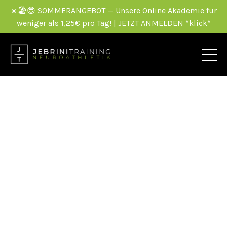
☀️🏖️😎 SOMMERANGEBOT — Unsere Online Akademie für
weniger als 1,25€ pro Tag! | JETZT ANMELDEN *klick*