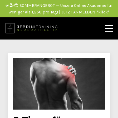
☀️🏖️😎 SOMMERANGEBOT — Unsere Online Akademie für
weniger als 1,25€ pro Tag! | JETZT ANMELDEN *klick*