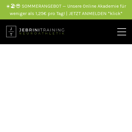
☀️🏖️😎 SOMMERANGEBOT — Unsere Online Akademie für
weniger als 1,25€ pro Tag! | JETZT ANMELDEN *klick*