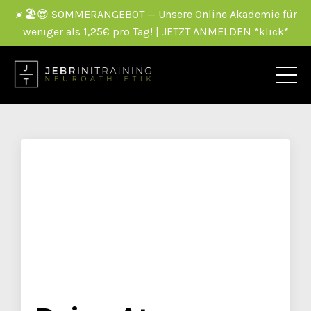
☀️🏖️😎 SOMMERANGEBOT — Unsere Online Akademie für
weniger als 1,25€ pro Tag! | JETZT ANMELDEN *klick*