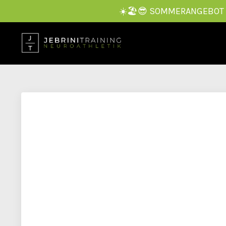
☀️🏖️😎 SOMMERANGEBOT — 