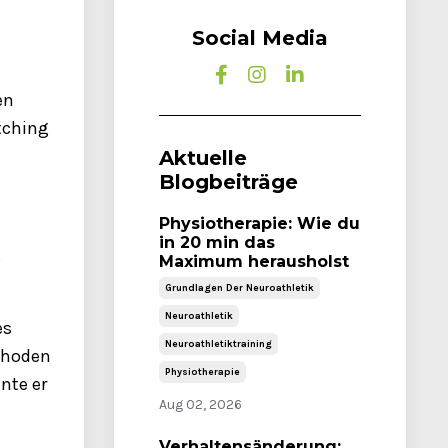
Social Media
en
etching
Aktuelle
Blogbeiträge
Physiotherapie: Wie du
in 20 min das
s
Maximum herausholst
Grundlagen Der Neuroathletik
Neuroathletik
es
Neuroathletiktraining
ethoden
Physiotherapie
nte er
Aug 02, 2026
Verhaltensänderung: