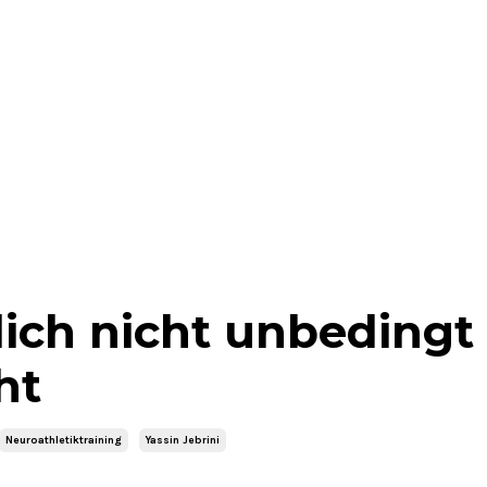
ch nicht unbedingt
ht
Neuroathletiktraining
Yassin Jebrini