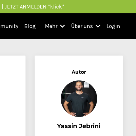
 | JETZT ANMELDEN *klick*
munity
Blog
Mehr
Über uns
Login
Autor
Yassin Jebrini