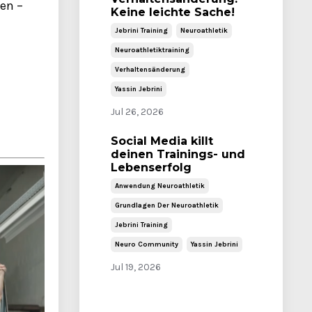
en –
Keine leichte Sache!
Jebrini Training
Neuroathletik
Neuroathletiktraining
Verhaltensänderung
Yassin Jebrini
Jul 26, 2026
Social Media killt
deinen Trainings- und
Lebenserfolg
Anwendung Neuroathletik
Grundlagen Der Neuroathletik
Jebrini Training
Neuro Community
Yassin Jebrini
Jul 19, 2026