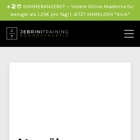
☀️🏖️😎 SOMMERANGEBOT — Unsere Online Akademie für
weniger als 1,25€ pro Tag! | JETZT ANMELDEN *klick*