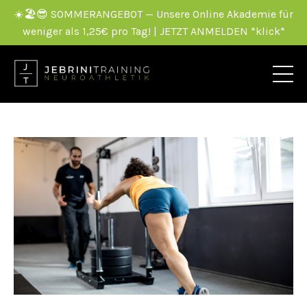
☀️🏖️😎 SOMMERANGEBOT — Unsere Online Akademie für
weniger als 1,25€ pro Tag! | JETZT ANMELDEN *klick*