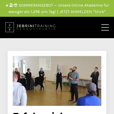
☀️🏖️😎 SOMMERANGEBOT — Unsere Online Akademie für
weniger als 1,25€ pro Tag! | JETZT ANMELDEN *klick*