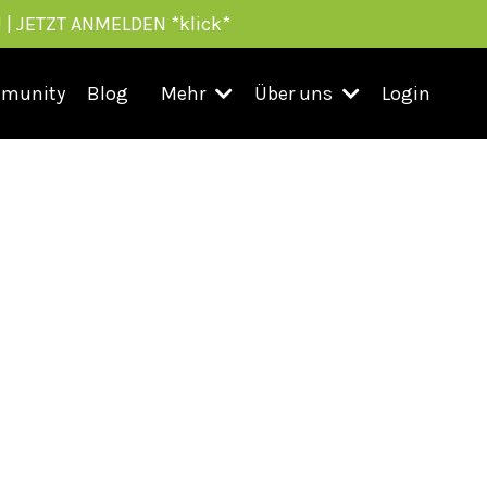
 | JETZT ANMELDEN *klick*
munity
Blog
Mehr
Über uns
Login