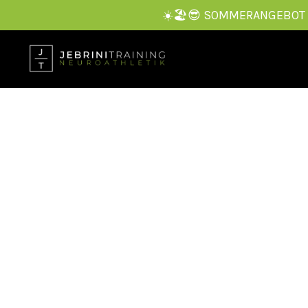
☀️🏖️😎 SOMMERANGEBOT — 