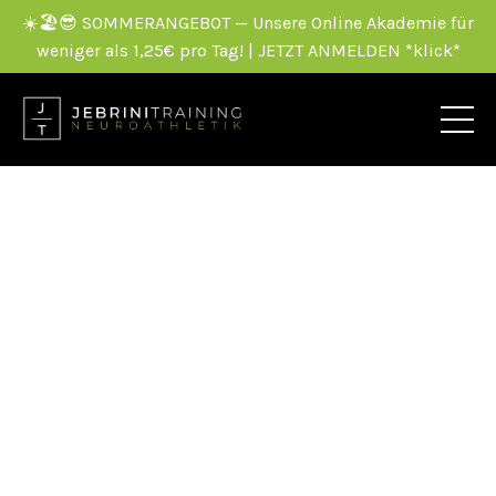
☀️🏖️😎 SOMMERANGEBOT — Unsere Online Akademie für
weniger als 1,25€ pro Tag! | JETZT ANMELDEN *klick*