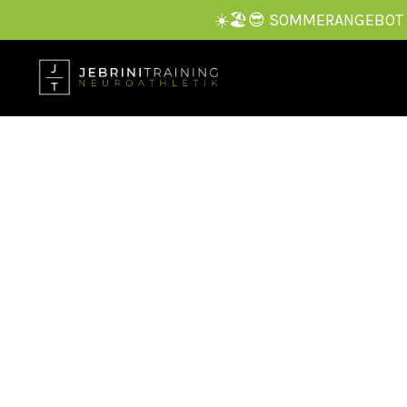
☀️🏖️😎 SOMMERANGEBOT — 