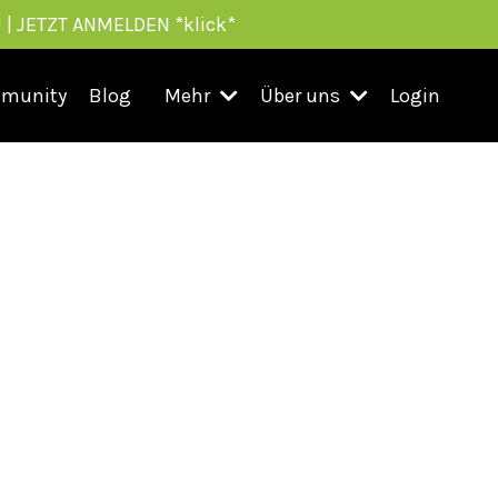
 | JETZT ANMELDEN *klick*
munity
Blog
Mehr
Über uns
Login