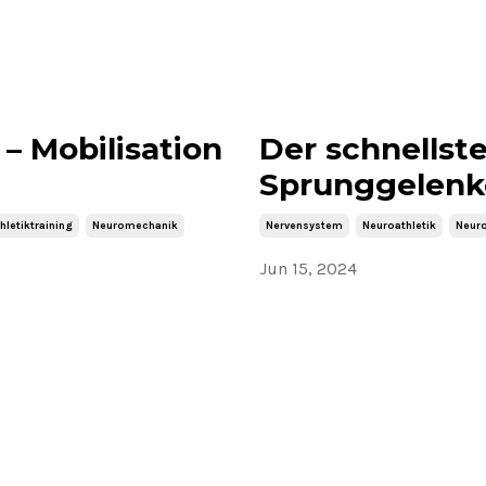
– Mobilisation
Der schnellst
Sprunggelenk
hletiktraining
Neuromechanik
Nervensystem
Neuroathletik
Neuro
Jun 15, 2024