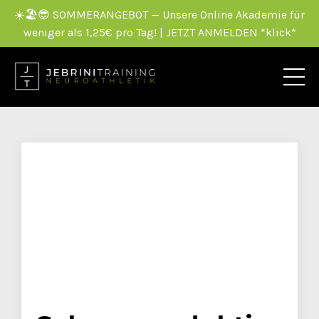
☀️🏖️😎 SOMMERANGEBOT — Unsere Online Akademie für
weniger als 1,25€ pro Tag! | JETZT ANMELDEN *klick*