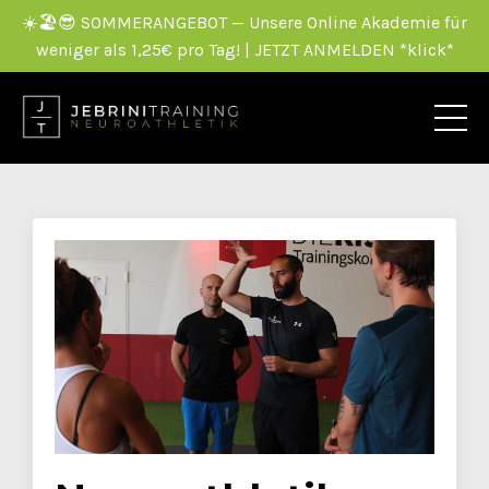
☀️🏖️😎 SOMMERANGEBOT — Unsere Online Akademie für
weniger als 1,25€ pro Tag! | JETZT ANMELDEN *klick*