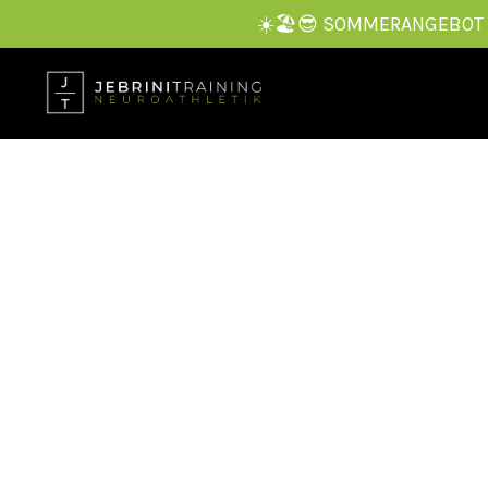
☀️🏖️😎 SOMMERANGEBOT — 