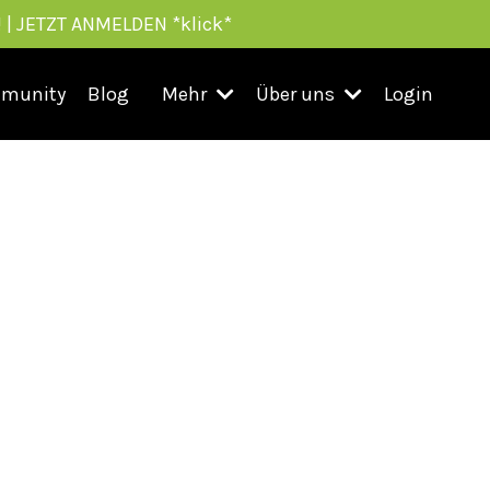
 | JETZT ANMELDEN *klick*
munity
Blog
Mehr
Über uns
Login