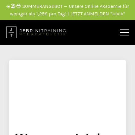
☀️🏖️😎 SOMMERANGEBOT — Unsere Online Akademie für
weniger als 1,25€ pro Tag! | JETZT ANMELDEN *klick*