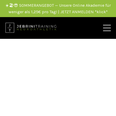
☀️🏖️😎 SOMMERANGEBOT — Unsere Online Akademie für
weniger als 1,25€ pro Tag! | JETZT ANMELDEN *klick*