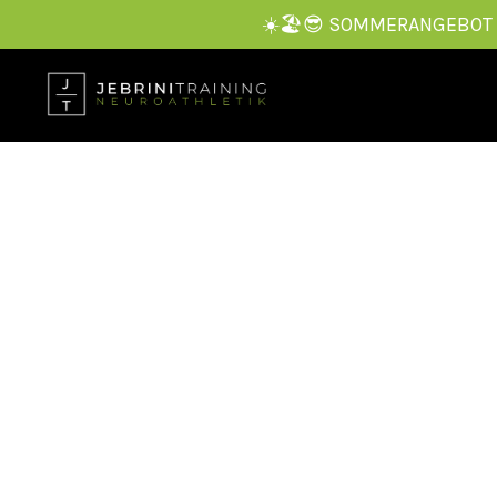
☀️🏖️😎 SOMMERANGEBOT — 