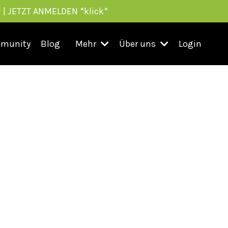
 | JETZT ANMELDEN *klick*
munity
Blog
Mehr
Über uns
Login