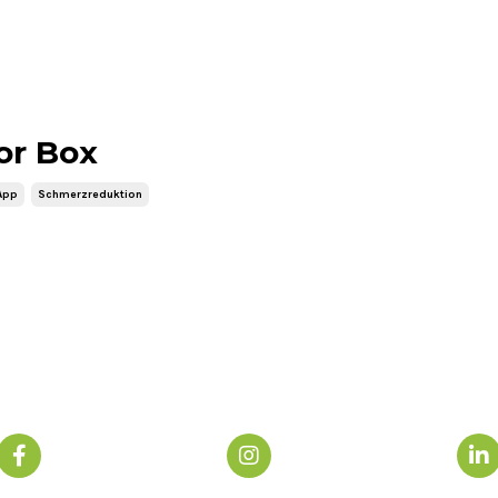
or Box
App
Schmerzreduktion