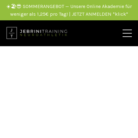
☀️🏖️😎 SOMMERANGEBOT — Unsere Online Akademie für
weniger als 1,25€ pro Tag! | JETZT ANMELDEN *klick*