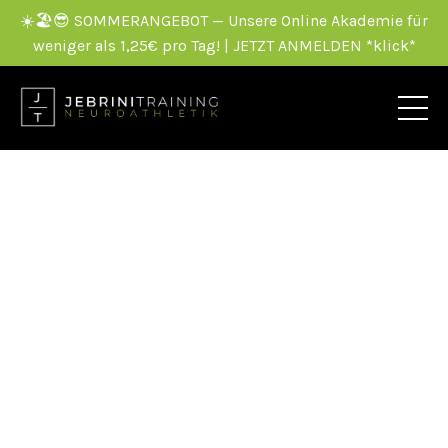
☀️🏖️😎 SOMMERANGEBOT — Unsere Online Akademie für
weniger als 1,25€ pro Tag! | JETZT ANMELDEN *klick*