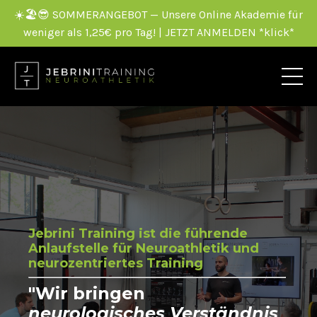
☀️🏖️😎 SOMMERANGEBOT — Unsere Online Akademie für
weniger als 1,25€ pro Tag! | JETZT ANMELDEN *klick*
Jebrini Training ist die führende
Anlaufstelle für Neuroathletik und
neurozentriertes Training
"Wir bringen
neurologisches Verständnis