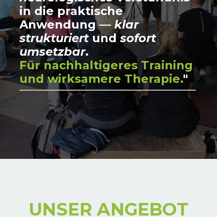
in die praktische
Anwendung —
klar
strukturiert
und
sofort
umsetzbar
.
Für nachhaltigeres Training
und wirksamere Therapie.
"
UNSER ANGEBOT