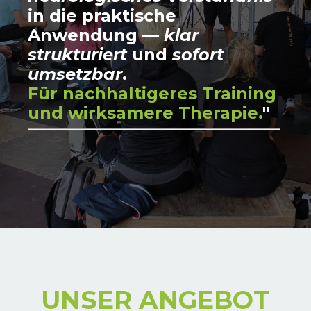
in die praktische
Anwendung —
klar
strukturiert
und
sofort
umsetzbar
.
Für nachhaltigeres Training
und wirksamere Therapie.
"
UNSER ANGEBOT