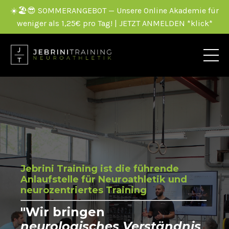
☀️🏖️😎 SOMMERANGEBOT — Unsere Online Akademie für
weniger als 1,25€ pro Tag! | JETZT ANMELDEN *klick*
Jebrini Training ist die führende
Anlaufstelle für Neuroathletik und
neurozentriertes Training
"Wir bringen
neurologisches Verständnis